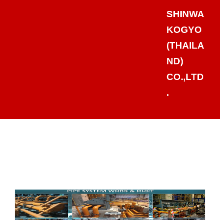
SHINWA
KOGYO
(THAILA
ND)
CO.,LTD
.