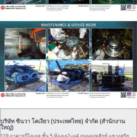
บริษัท ซินวา โคเงียว (ประเทศไทย) จำกัด (สำนักงาน
ใหญ่)
119 อาคารบีไอเอส ชั้น 5 ห้องเอ2-เอ4 ถนนมเหสักข์ แขวงสุริย