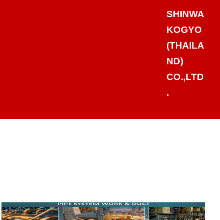
SHINWA
KOGYO
(THAILA
ND)
CO.,LTD
.