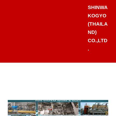
SHINWA
KOGYO
(THAILA
ND)
CO.,LTD
.