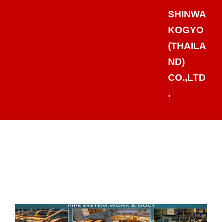
SHINWA
KOGYO
(THAILA
ND)
CO.,LTD
.